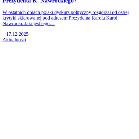
Prezydenta K. Nawrockiego?
W ostatnich dniach polski dyskurs polityczny rozgorzał od ostrej
krytyki skierowanej pod adresem Prezydenta Karola Karol
Nawrocki. Jaki jest tego…
17.12.2025
Aktualności