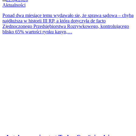
Aktualności
Ponad dwa miesiące temu wydawało się, że sprawa sądowa – chyba
najdłuższa w historii III RP, a która dotyczyła de facto
Zjednoczonego Przedsiębiorstwa Rozrywkowego, kontrolującego
blisko 65% wartości rynku kasyn,…