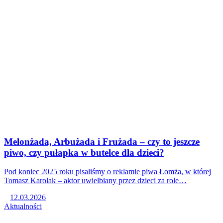
Melonżada, Arbużada i Frużada – czy to jeszcze
piwo, czy pułapka w butelce dla dzieci?
Pod koniec 2025 roku pisaliśmy o reklamie piwa Łomża, w której
Tomasz Karolak – aktor uwielbiany przez dzieci za role…
12.03.2026
Aktualności