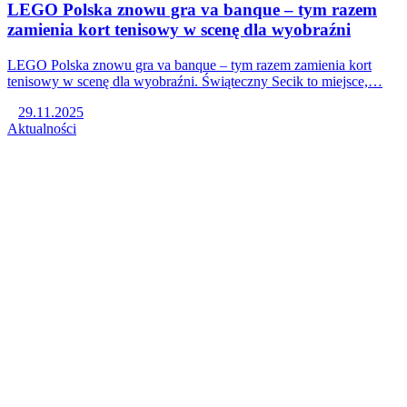
LEGO Polska znowu gra va banque – tym razem
zamienia kort tenisowy w scenę dla wyobraźni
LEGO Polska znowu gra va banque – tym razem zamienia kort
tenisowy w scenę dla wyobraźni. Świąteczny Secik to miejsce,…
29.11.2025
Aktualności