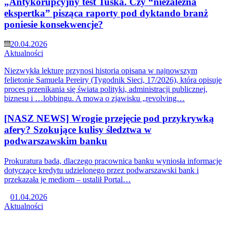
„Antykorupcyjny test Tuska. Czy “niezależna
ekspertka” pisząca raporty pod dyktando branż
poniesie konsekwencje?
20.04.2026
Aktualności
Niezwykła lekturę przynosi historia opisana w najnowszym
felietonie Samuela Pereiry (Tygodnik Sieci, 17/2026), która opisuje
proces przenikania się świata polityki, administracji publicznej,
biznesu i …lobbingu. A mowa o zjawisku „revolving…
[NASZ NEWS] Wrogie przejęcie pod przykrywką
afery? Szokujące kulisy śledztwa w
podwarszawskim banku
Prokuratura bada, dlaczego pracownica banku wyniosła informacje
dotyczące kredytu udzielonego przez podwarszawski bank i
przekazała je mediom – ustalił Portal…
01.04.2026
Aktualności