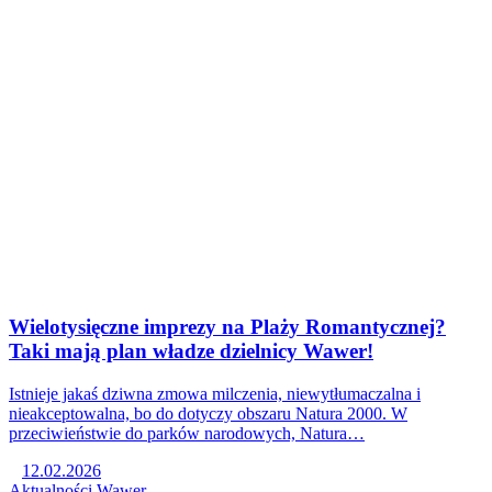
Wielotysięczne imprezy na Plaży Romantycznej?
Taki mają plan władze dzielnicy Wawer!
Istnieje jakaś dziwna zmowa milczenia, niewytłumaczalna i
nieakceptowalna, bo do dotyczy obszaru Natura 2000. W
przeciwieństwie do parków narodowych, Natura…
12.02.2026
Aktualności
Wawer