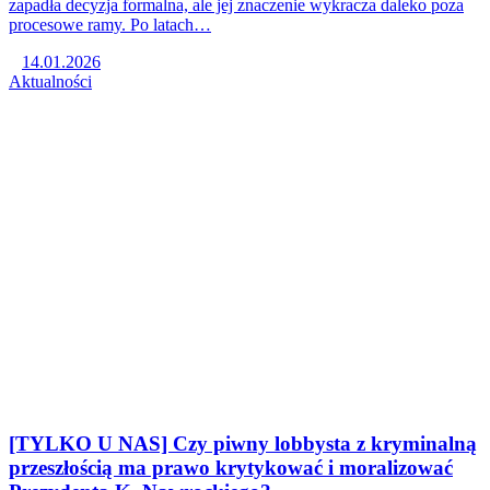
zapadła decyzja formalna, ale jej znaczenie wykracza daleko poza
procesowe ramy. Po latach…
14.01.2026
Aktualności
[TYLKO U NAS] Czy piwny lobbysta z kryminalną
przeszłością ma prawo krytykować i moralizować