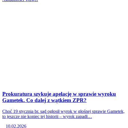
Prokuratura szykuje apelację w sprawie wyroku
Gametek. Co dalej z wątkiem ZPR?
Choć 19 stycznia br. sąd ogłosił wyrok w głośnej sprawie Gametek,
to jeszcze nie koniec tej historii – wyrok zapadł…
10.02.2026