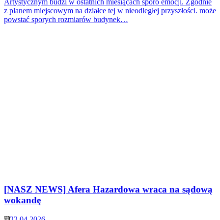
Artystycznym budzi w ostatnich miesiącach sporo emocji. Zgodnie
z planem miejscowym na działce tej w nieodległej przyszłości. może
powstać sporych rozmiarów budynek…
[NASZ NEWS] Afera Hazardowa wraca na sądową
wokandę
22.04.2026