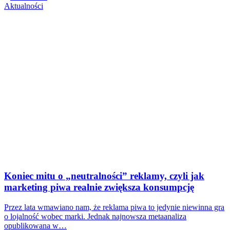
Aktualności
Koniec mitu o „neutralności” reklamy, czyli jak
marketing piwa realnie zwiększa konsumpcję
Przez lata wmawiano nam, że reklama piwa to jedynie niewinna gra
o lojalność wobec marki. Jednak najnowsza metaanaliza
opublikowana w…