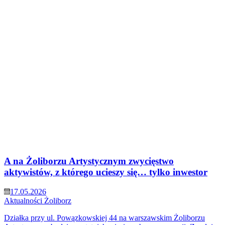
A na Żoliborzu Artystycznym zwycięstwo
aktywistów, z którego ucieszy się… tylko inwestor
17.05.2026
Aktualności
Żoliborz
Działka przy ul. Powązkowskiej 44 na warszawskim Żoliborzu