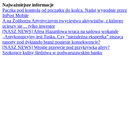
Najważniejsze informacje
Paczka pod kontrolą od początku do końca. Nadaj wygodnie przez
InPost Mobile
A na Żoliborzu Artystycznym zwycięstwo aktywistów, z którego
ucieszy się… tylko inwestor
[NASZ NEWS] Afera Hazardowa wraca na sądową wokandę
„Antykorupcyjny test Tuska. Czy “niezależna ekspertka” pisząca
raporty pod dyktando branż poniesie konsekwencje?
[NASZ NEWS] Wrogie przejęcie pod przykrywką afery?
Szokujące kulisy śledztwa w podwarszawskim banku