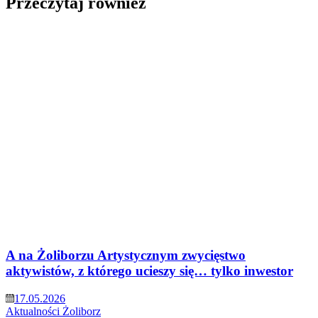
Przeczytaj również
A na Żoliborzu Artystycznym zwycięstwo
aktywistów, z którego ucieszy się… tylko inwestor
17.05.2026
Aktualności
Żoliborz