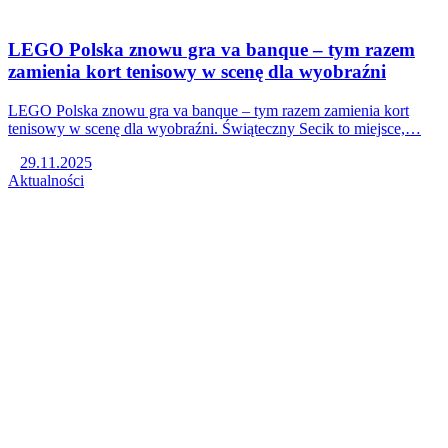
LEGO Polska znowu gra va banque – tym razem
zamienia kort tenisowy w scenę dla wyobraźni
LEGO Polska znowu gra va banque – tym razem zamienia kort
tenisowy w scenę dla wyobraźni. Świąteczny Secik to miejsce,…
29.11.2025
Aktualności