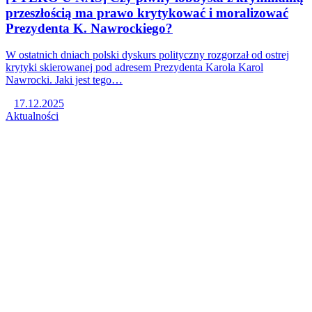
przeszłością ma prawo krytykować i moralizować
Prezydenta K. Nawrockiego?
W ostatnich dniach polski dyskurs polityczny rozgorzał od ostrej
krytyki skierowanej pod adresem Prezydenta Karola Karol
Nawrocki. Jaki jest tego…
17.12.2025
Aktualności