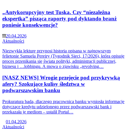
„Antykorupcyjny test Tuska. Czy “niezależna
ekspertka” pisząca raporty pod dyktando branż
poniesie konsekwencje?
20.04.2026
Aktualności
Niezwykła lekturę przynosi historia opisana w najnowszym
felietonie Samuela Pereiry (Tygodnik Sieci, 17/2026), która opisuje
proces przenikania się świata polityki, administracji publicznej,
biznesu i …lobbingu. A mowa o zjawisku „revolving…
[NASZ NEWS] Wrogie przejęcie pod przykrywką
afery? Szokujące kulisy śledztwa w
podwarszawskim banku
Prokuratura bada, dlaczego pracownica banku wyniosła informacje
dotyczące kredytu udzielonego przez podwarszawski bank i
przekazała je mediom – ustalił Portal…
01.04.2026
Aktualności