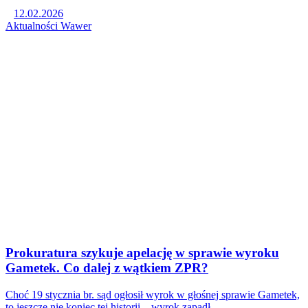
12.02.2026
Aktualności
Wawer
Prokuratura szykuje apelację w sprawie wyroku
Gametek. Co dalej z wątkiem ZPR?
Choć 19 stycznia br. sąd ogłosił wyrok w głośnej sprawie Gametek,
to jeszcze nie koniec tej historii – wyrok zapadł…