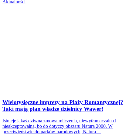
Aktualności
Wielotysięczne imprezy na Plaży Romantycznej?
Taki mają plan władze dzielnicy Wawer!
Istnieje jakaś dziwna zmowa milczenia, niewytłumaczalna i
nieakceptowalna, bo do dotyczy obszaru Natura 2000. W
przeciwieństwie do parków narodowych, Natura…