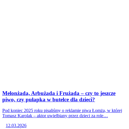
Melonżada, Arbużada i Frużada – czy to jeszcze
piwo, czy pułapka w butelce dla dzieci?
Pod koniec 2025 roku pisaliśmy o reklamie piwa Łomża, w której
Tomasz Karolak – aktor uwielbiany przez dzieci za role…
12.03.2026