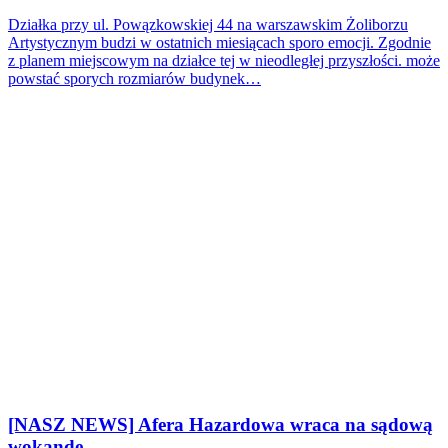
Działka przy ul. Powązkowskiej 44 na warszawskim Żoliborzu
Artystycznym budzi w ostatnich miesiącach sporo emocji. Zgodnie
z planem miejscowym na działce tej w nieodległej przyszłości. może
powstać sporych rozmiarów budynek…
[NASZ NEWS] Afera Hazardowa wraca na sądową
wokandę