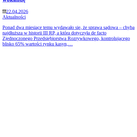
22.04.2026
Aktualności
Ponad dwa miesiące temu wydawało się, że sprawa sądowa – chyba
najdłuższa w historii III RP, a która dotyczyła de facto
Zjednoczonego Przedsiębiorstwa Rozrywkowego, kontrolującego
blisko 65% wartości rynku kasyn,…