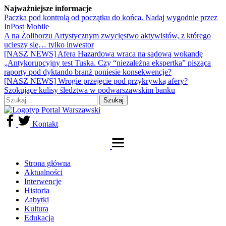
Najważniejsze informacje
Paczka pod kontrolą od początku do końca. Nadaj wygodnie przez
InPost Mobile
A na Żoliborzu Artystycznym zwycięstwo aktywistów, z którego
ucieszy się… tylko inwestor
[NASZ NEWS] Afera Hazardowa wraca na sądową wokandę
„Antykorupcyjny test Tuska. Czy “niezależna ekspertka” pisząca
raporty pod dyktando branż poniesie konsekwencje?
[NASZ NEWS] Wrogie przejęcie pod przykrywką afery?
Szokujące kulisy śledztwa w podwarszawskim banku
Kontakt
Strona główna
Aktualności
Interwencje
Historia
Zabytki
Kultura
Edukacja