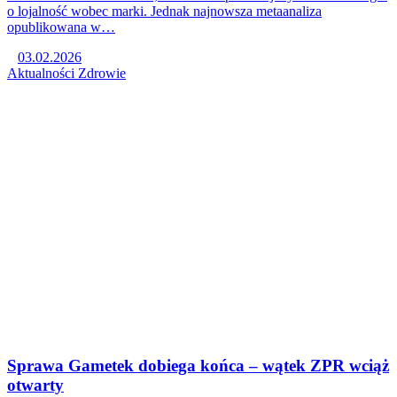
o lojalność wobec marki. Jednak najnowsza metaanaliza
opublikowana w…
03.02.2026
Aktualności
Zdrowie
Sprawa Gametek dobiega końca – wątek ZPR wciąż
otwarty