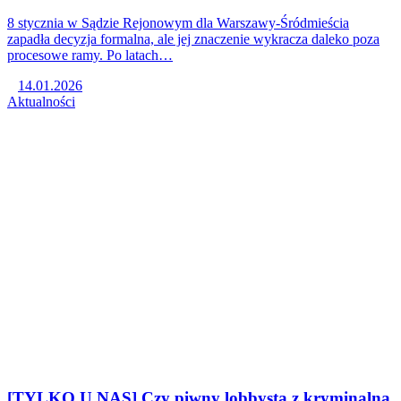
8 stycznia w Sądzie Rejonowym dla Warszawy-Śródmieścia
zapadła decyzja formalna, ale jej znaczenie wykracza daleko poza
procesowe ramy. Po latach…
14.01.2026
Aktualności
[TYLKO U NAS] Czy piwny lobbysta z kryminalną