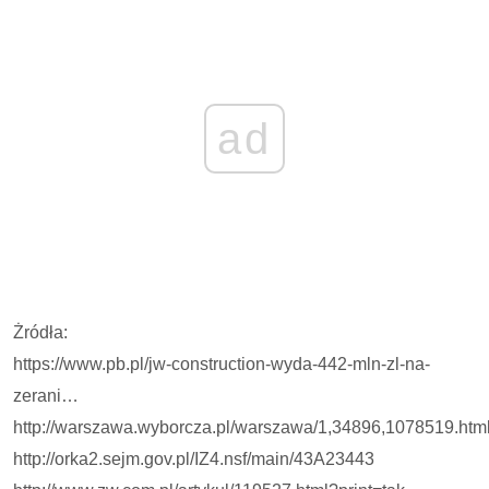
ad
Żródła:
https://www.pb.pl/jw-construction-wyda-442-mln-zl-na-
zerani…
http://warszawa.wyborcza.pl/warszawa/1,34896,1078519.htm
http://orka2.sejm.gov.pl/IZ4.nsf/main/43A23443