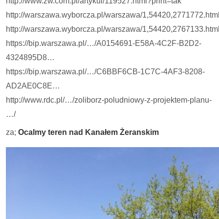
http://www.zw.com.pl/artykul/119527.html?print=tak
http://warszawa.wyborcza.pl/warszawa/1,54420,2771772.htm
http://warszawa.wyborcza.pl/warszawa/1,54420,2767133.htm
https://bip.warszawa.pl/…/A0154691-E58A-4C2F-B2D2-
4324895D8…
https://bip.warszawa.pl/…/C6BBF6CB-1C7C-4AF3-8208-
AD2AE0C8E…
http://www.rdc.pl/…/zoliborz-poludniowy-z-projektem-planu-
…/
za;
Ocalmy teren nad Kanałem Żeranskim