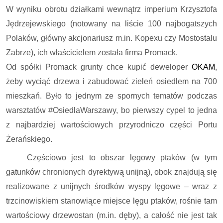
W wyniku obrotu działkami wewnątrz imperium Krzysztofa
Jędrzejewskiego (notowany na liście 100 najbogatszych
Polaków, główny akcjonariusz m.in. Kopexu czy Mostostalu
Zabrze), ich właścicielem została firma Promack.
Od spółki Promack grunty chce kupić deweloper
OKAM
,
żeby wyciąć drzewa i zabudować zieleń osiedlem na 700
mieszkań. Było to jednym ze spornych tematów podczas
warsztatów #OsiedlaWarszawy, bo pierwszy cypel to jedna
z najbardziej wartościowych przyrodniczo części Portu
Żerańskiego.
Częściowo jest to obszar lęgowy ptaków (w tym
gatunków chronionych dyrektywą unijną), obok znajdują się
realizowane z unijnych środków wyspy lęgowe – wraz z
trzcinowiskiem stanowiące miejsce lęgu ptaków, rośnie tam
wartościowy drzewostan (m.in. dęby), a całość nie jest tak