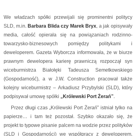
We władzach spółki przewijali się prominentni politycy
SLD, m.in.
Barbara Blida czy Marek Bryx
, a jak opisywały
media, całość opierała się na powiązaniach rodzinno-
towarzysko-biznesowych pomiędzy politykami i
deweloperem. Gazeta Wyborcza informowała, że w biurze
prawnym dewelopera karierę prawniczą rozpoczął syn
wiceburmistrza Białołęki Tadeusza Semetkowskiego
(Gospodarność), a w J.W. Construction pracował także
kolejny wiceburmistrz – Arkadiusz Przybylski (SLD), który
podpisywał umowę spółki
„Królewski Port Żerań”
.
Przez długi czas „Królewski Port Żerań” istniał tylko na
papierze… i tam też pozostał. Szybko okazało się, że
projekt to typowe pisanie palcem na wodzie przez polityków
(SLD i Gospodarności) we współpracy z deweloperem.