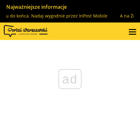
Najważniejsze informacje
do końca. Nadaj wygodnie przez InPost Mobile
A na Żoliborzu 
ad